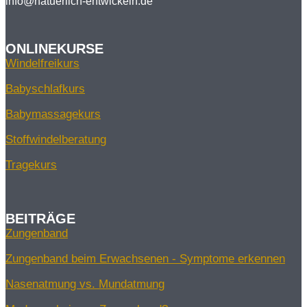
info@natuerlich-entwickeln.de
ONLINEKURSE
Windelfreikurs
Babyschlafkurs
Babymassagekurs
Stoffwindelberatung
Tragekurs
BEITRÄGE
Zungenband
Zungenband beim Erwachsenen - Symptome erkennen
Nasenatmung vs. Mundatmung