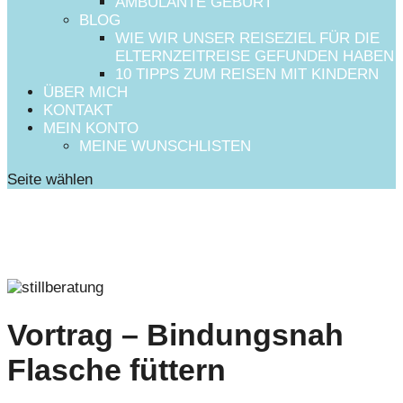
AMBULANTE GEBURT
BLOG
WIE WIR UNSER REISEZIEL FÜR DIE
ELTERNZEITREISE GEFUNDEN HABEN
10 TIPPS ZUM REISEN MIT KINDERN
ÜBER MICH
KONTAKT
MEIN KONTO
MEINE WUNSCHLISTEN
Seite wählen
Vortrag – Bindungsnah
Flasche füttern