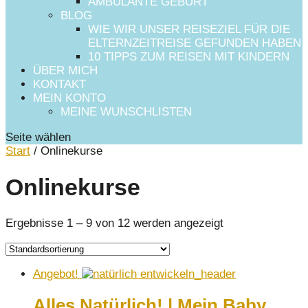
AMBULANTE GEBURT
BLOG
WIE WIR UNSER REISEZIEL FÜR DIE
ELTERNZEITREISE GEFUNDEN HABEN
10 TIPPS ZUM REISEN MIT KINDERN
ÜBER MICH
KONTAKT
MEIN KONTO
MEINE WUNSCHLISTEN
Seite wählen
Start
/ Onlinekurse
Onlinekurse
Ergebnisse 1 – 9 von 12 werden angezeigt
Angebot!
Alles Natürlich! | Mein Baby