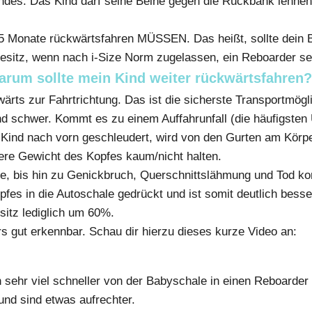
indes. Das Kind darf seine Beine gegen die Rückbank lehne
 15 Monate rückwärtsfahren MÜSSEN. Das heißt, sollte dein
gesitz, wenn nach i-Size Norm zugelassen, ein Reboarder se
arum sollte mein Kind weiter rückwärtsfahren?
ärts zur Fahrtrichtung. Das ist die sicherste Transportmöglic
nd schwer. Kommt es zu einem Auffahrunfall (die häufigsten 
 Kind nach vorn geschleudert, wird von den Gurten am Körpe
re Gewicht des Kopfes kaum/nicht halten.
, bis hin zu Genickbruch, Querschnittslähmung und Tod ko
pfes in die Autoschale gedrückt und ist somit deutlich bes
sitz lediglich um 60%.
rs gut erkennbar. Schau dir hierzu dieses kurze Video an:
n sehr viel schneller von der Babyschale in einen Reboarder
und sind etwas aufrechter.