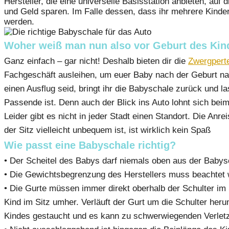
Hersteller, die eine universelle Basisstation anbieten, au
und Geld sparen. Im Falle dessen, dass ihr mehrere Kinde
werden.
Woher weiß man nun also vor Geburt des Kind
Ganz einfach – gar nicht! Deshalb bieten dir die
Zwergpert
Fachgeschäft ausleihen, um euer Baby nach der Geburt nac
einen Ausflug seid, bringt ihr die Babyschale zurück und l
Passende ist. Denn auch der Blick ins Auto lohnt sich beim
Leider gibt es nicht in jeder Stadt einen Standort. Die Anr
der Sitz vielleicht unbequem ist, ist wirklich kein Spaß
Wie passt eine Babyschale richtig?
• Der Scheitel des Babys darf niemals oben aus der Baby
• Die Gewichtsbegrenzung des Herstellers muss beachtet 
• Die Gurte müssen immer direkt oberhalb der Schulter im 
Kind im Sitz umher. Verläuft der Gurt um die Schulter her
Kindes gestaucht und es kann zu schwerwiegenden Verle