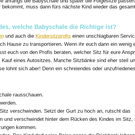
f die anfangs die Babyschale und später die Folgesitze passen
r bekommt, muss dann fürs nächste Kind wieder das gesamte
es, welche Babyschale die Richtige ist?
en
und auch die
Kindersitzprofis
einen unschlagbaren Service
h Hause zu transportieren. Wenn ihr euch dann ein wenig ei
asst euch von den Profis beraten, welcher Sitz für eure Ans
 Kauf eines Autositzes. Manche Sitzbänke sind eher steil un
eise lohnt sich aber! Denn ein schreiendes oder unzufriedenes
schale rausschauen.
werden.
Sitz verschwinden. Setzt der Gurt zu hoch an, rutscht das
um und verschwindet hinter dem Rücken des Kindes im Sitz, s
tzungen kommen.