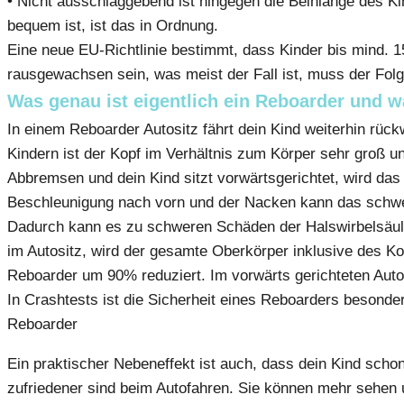
• Nicht ausschlaggebend ist hingegen die Beinlänge des K
bequem ist, ist das in Ordnung.
Eine neue EU-Richtlinie bestimmt, dass Kinder bis mind.
rausgewachsen sein, was meist der Fall ist, muss der Fol
Was genau ist eigentlich ein Reboarder und w
In einem Reboarder Autositz fährt dein Kind weiterhin rückw
Kindern ist der Kopf im Verhältnis zum Körper sehr groß u
Abbremsen und dein Kind sitzt vorwärtsgerichtet, wird das
Beschleunigung nach vorn und der Nacken kann das schwe
Dadurch kann es zu schweren Schäden der Halswirbelsäule
im Autositz, wird der gesamte Oberkörper inklusive des Ko
Reboarder um 90% reduziert. Im vorwärts gerichteten Auto
In Crashtests ist die Sicherheit eines Reboarders besonde
Reboarder
Ein praktischer Nebeneffekt ist auch, dass dein Kind scho
zufriedener sind beim Autofahren. Sie können mehr sehen 