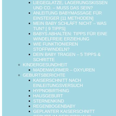
LIEGEGLATZE, LAGERUNGSKISSEN
2. Parasitenübertragung durch Transplantation
UND CO. – MUSS DAS SEIN?
ANLEITUNG BABYMASSAGE FÜR
Was kann ich tun, wenn ich
EINSTEIGER [11 METHODEN]
MEIN BABY SCHLÄFT NICHT – WAS
mich in der Schwangerschaft
TUN? [ 9 TIPPS]
BABYS ABHALTEN: TIPPS FÜR EINE
mit Toxoplasmose infiziert habe
WINDELFREIE ERZIEHUNG
WIE FUNKTIONIEREN
Du kannst zu Beginn deiner Schwangerschaft eine Titer
STOFFWINDELN?
Bestimmung durchführen lassen, um herauszufinden, ob
DEIN BABY TRAGEN – 5 TIPPS &
SCHRITTE
du bereits mit Toxoplasmose infiziert bist.
KINDERGESUNDHEIT
MADENWÜRMER – OXYUREN
Ist das der Fall, musst du dir in der Regel keine Sorgen
GEBURTSBERICHTE
machen. Dein Baby ist durch deine Antikörper
KAISERSCHNITT NACH
EINLEITUNGSVERSUCH
ausreichend geschützt.
HYPNOBIRTHING
HAUSGEBURT
Ist dein Toxoplasmose Titer negativ, hast du dich selbst
STERNENKIND
noch nicht mit Toxoplasmose angesteckt und du solltest
REGENBOGENBABY
GEPLANTER KAISERSCHNITT
in der Schwangerschaft besonders vorsichtig sein. Im