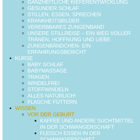
Toxoplasmose ist eine Infektion, die durch den Erreger
GANZHEITLICHE KIEFERENTWICKLUNG
GESUNDER SCHLAF
Toxoplasma gondii ausgelöst wird. Dieser Erreger ist ein
STILLEN, ESSEN, SPRECHEN
Parasit und lebt und vermehrt sich vor allem in Katzen.
KRANKHEITSBILDER
Durch den Katzenkot gelangen die Eiblasen des Erregers
VERERBBARES ZUNGENBAND
UNSERE STILLREISE – EIN WEG VOLLER
in die Erde und das Wasser. Dort werden sie von anderen
TRÄNEN, HOFFNUNG UND LIEBE
Tieren aufgenommen und bilden dort Zysten. Vor allem
ZUNGENBÄNDCHEN- EIN
bei Schweinen, Geflügel und anderen Schlachttieren
ERFAHRUNGSBERICHT
KURSE
finden sich Zysten im Gehirn und der Muskulatur
BABY SCHLAF
BABYMASSAGE
Wo kommt Toxoplasmose
TRAGEN
WINDELFREI
vor?
STOFFWINDELN
ALLES NATÜRLICH!
Der Parasit ist weltweit zu finden. Es gibt drei
FLASCHE FÜTTERN
WISSEN
verschiedene Typen, die sich unwesentlich unterschieden
VOR DER GEBURT
und die alle für den Menschen gefährlich werden können.
KAFFEE UND ANDERE SUCHTMITTEL
In Deutschland findet sich eine Durchseuchungsrate der
IN DER SCHWANGERSCHAFT
FLEISCH ESSEN IN DER
erwachsenen Bevölkerung von ca. 50%.
SCHWANGERSCHAFT