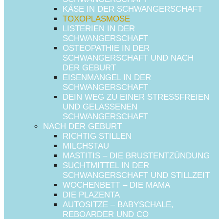
KÄSE IN DER SCHWANGERSCHAFT
Wie kann ich mich bzw. mein
TOXOPLASMOSE
LISTERIEN IN DER
Baby sich mit Toxoplasmose
SCHWANGERSCHAFT
OSTEOPATHIE IN DER
infizieren?
SCHWANGERSCHAFT UND NACH
DER GEBURT
Der Mensch kann sich auf zwei Wegen direkt mit dem
EISENMANGEL IN DER
Parasit anstecken.
SCHWANGERSCHAFT
DEIN WEG ZU EINER STRESSFREIEN
1. Verzehr von zystenhaltigem Fleisch, dass nicht
UND GELASSENEN
ausreichend gekocht oder gegart wurde (mind. 2 Minuten
SCHWANGERSCHAFT
über 70°C)
NACH DER GEBURT
RICHTIG STILLEN
2. Orale Aufnahme der Eiblasen über Erde oder
MILCHSTAU
Katzenstreu – z.B. bei Gartenarbeit, Katzenkloreinigen,
MASTITIS – DIE BRUSTENTZÜNDUNG
Salat ungenügend gewaschen etc.
SUCHTMITTEL IN DER
Desweiteren kann der Mensch sich über zwei Wege
SCHWANGERSCHAFT UND STILLZEIT
indirekt mit dem Parasit anstecken.
WOCHENBETT – DIE MAMA
DIE PLAZENTA
1. Übertragung des Erregers über die Plazenta auf das
AUTOSITZE – BABYSCHALE,
Ungeborene bei Erstinfektion der schwangeren Mutter
REBOARDER UND CO