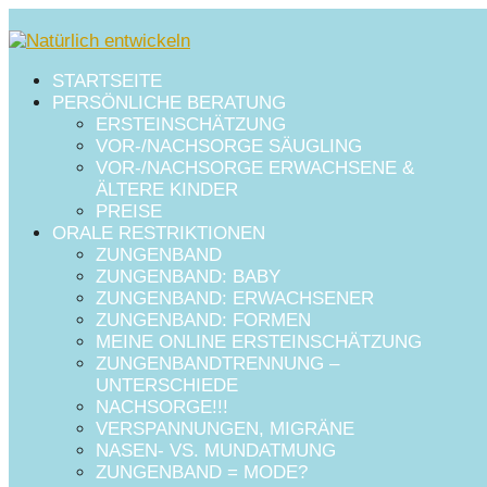
STARTSEITE
PERSÖNLICHE BERATUNG
ERSTEINSCHÄTZUNG
VOR-/NACHSORGE SÄUGLING
VOR-/NACHSORGE ERWACHSENE &
ÄLTERE KINDER
PREISE
ORALE RESTRIKTIONEN
ZUNGENBAND
ZUNGENBAND: BABY
ZUNGENBAND: ERWACHSENER
ZUNGENBAND: FORMEN
Toxoplasmose
MEINE ONLINE ERSTEINSCHÄTZUNG
ZUNGENBANDTRENNUNG –
UNTERSCHIEDE
NACHSORGE!!!
VERSPANNUNGEN, MIGRÄNE
Was ist Toxoplasmose?
NASEN- VS. MUNDATMUNG
ZUNGENBAND = MODE?