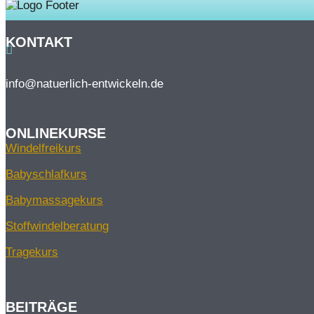
KONTAKT

info@natuerlich-entwickeln.de
ONLINEKURSE
Windelfreikurs
Babyschlafkurs
Babymassagekurs
Stoffwindelberatung
Tragekurs
BEITRÄGE