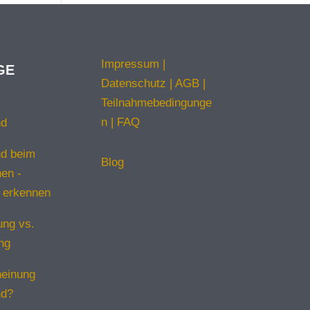
Impressum
|
GE
Datenschutz
|
AGB
|
Teilnahmebedingunge
n
|
FAQ
nd
d beim
Blog
en -
 erkennen
ng vs.
ng
einung
nd?