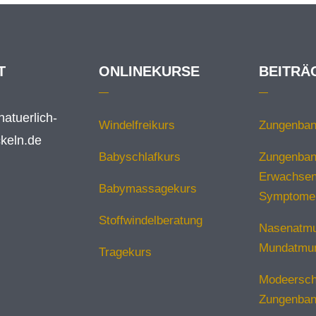
T
ONLINEKURSE
BEITRÄ
atuerlich-
Windelfreikurs
Zungenba
keln.de
Babyschlafkurs
Zungenban
Erwachsen
Babymassagekurs
Symptome
Stoffwindelberatung
Nasenatmu
Mundatmu
Tragekurs
Modeersch
Zungenba